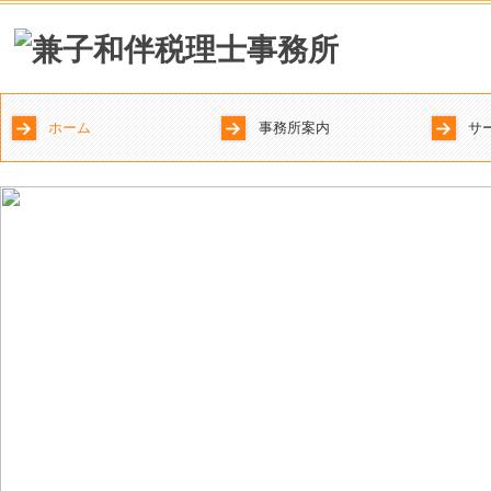
ホーム
事務所案内
サ
ご挨拶
事務所の特長
事務所概要
法
デ
相
事
企
創