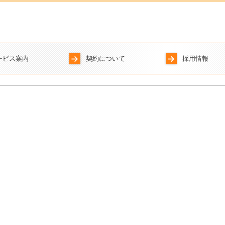
ービス案内
契約について
採用情報
人・個人事業者の方
ジタル化支援
続税・資産税
業承継
業防衛
業支援・会社設立
顧問契約の流れ
採用メッセー
スタッフイン
キャリアアッ
募集要項